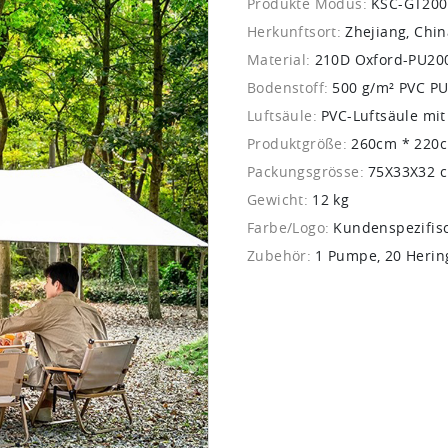
Produkte Modus:
KSC-GT200
Herkunftsort:
Zhejiang, Chin
Material:
210D Oxford-PU2
Bodenstoff:
500 g/m² PVC P
Luftsäule:
PVC-Luftsäule mi
Produktgröße:
260cm * 220
Packungsgrösse:
75X33X32 
Gewicht:
12 kg
Farbe/Logo:
Kundenspezifis
Zubehör:
1 Pumpe, 20 Hering