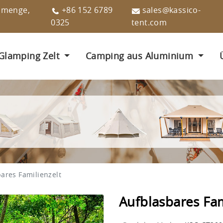
llmenge,
+86 152 6789
sales@kassico-
0325
tent.com
Glamping Zelt
Camping aus Aluminium
ares Familienzelt
Aufblasbares Fam