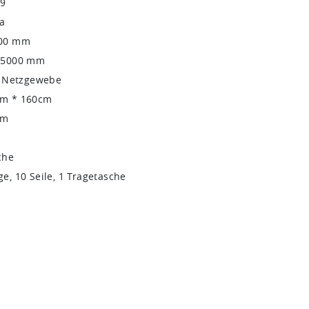
9
a
000 mm
U5000 mm
t Netzgewebe
cm * 160cm
cm
che
e, 10 Seile, 1 Tragetasche